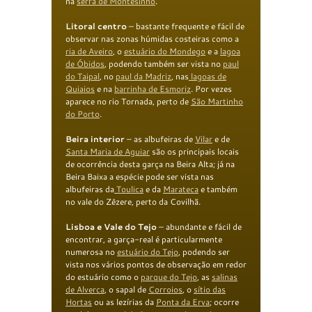
na
serra de Montesinho
.
Litoral centro
– bastante frequente e fácil de
observar nas zonas húmidas costeiras como a
ria de Aveiro
, o
estuário do Mondego
e a
lagoa
de Óbidos
, podendo também ser vista no
paul
do Taipal
, no
paul da Madriz
, nas
lagoas de
Quiaios
e na
barrinha de Esmoriz
. Por vezes
aparece no rio Tornada, perto de
São Martinho
do Porto
.
Beira interior
– as albufeiras de
Vilar
e de
Santa Maria de Aguiar
são os principais locais
de ocorrência desta garça na Beira Alta; já na
Beira Baixa a espécie pode ser vista nas
albufeiras da
Toulica
e da
Marateca
e também
no vale do Zêzere, perto da Covilhã.
Lisboa e Vale do Tejo
– abundante e fácil de
encontrar, a garça-real é particularmente
numerosa no
estuário do Tejo
, podendo ser
vista nos vários pontos de observação em redor
do estuário como o
parque do
Tejo
, as
salinas
de
Alverca
, o sapal de
Corroios
, o
sítio das
Hortas
ou as lezírias da
Ponta da
Erva
; ocorre