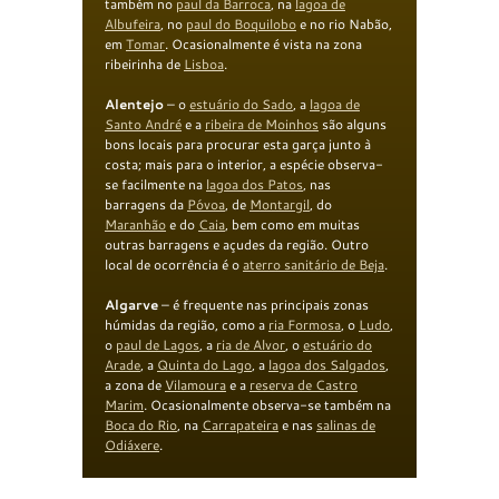
também no
paul da Barroca
, na
lagoa de
Albufeira
, no
paul do Boquilobo
e no rio Nabão,
em
Tomar
. Ocasionalmente é vista na zona
ribeirinha de
Lisboa
.
Alentejo
– o
estuário do Sado
, a
lagoa de
Santo André
e a
ribeira de Moinhos
são alguns
bons locais para procurar esta garça junto à
costa; mais para o interior, a espécie observa-
se facilmente na
lagoa dos Patos
, nas
barragens da
Póvoa
, de
Montargil
, do
Maranhão
e do
Caia
, bem como em muitas
outras barragens e açudes da região. Outro
local de ocorrência é o
aterro sanitário de
Beja
.
Algarve
– é frequente nas principais zonas
húmidas da região, como a
ria Formosa
, o
Ludo
,
o
paul de Lagos
, a
ria de Alvor
, o
estuário do
Arade
, a
Quinta do Lago
, a
lagoa dos Salgados
,
a zona de
Vilamoura
e a
reserva de Castro
Marim
. Ocasionalmente observa-se também na
Boca do Rio
, na
Carrapateira
e nas
salinas de
Odiáxere
.