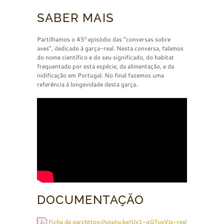
SABER MAIS
Partilhamos o 45º episódio das “conversas sobre
aves”, dedicado à garça-real. Nesta conversa, falamos
do nome científico e do seu significado, do habitat
frequentado por esta espécie, da alimentação, e da
nidificação em Portugal. No final fazemos uma
referência à longevidade desta garça.
DOCUMENTAÇÃO
Ficha da garçhttps://youtu.be/Uy1-qGTusVIa-real