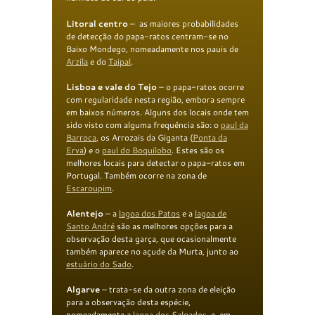
Litoral
c
entro
– as maiores probabilidades
de detecção do papa-ratos centram-se no
Baixo Mondego, nomeadamente nos pauis de
Arzila
e do
Taipal
.
Lisboa e
v
ale do Tejo
– o papa-ratos ocorre
com regularidade nesta região, embora sempre
em baixos números. Alguns dos locais onde tem
sido visto com alguma frequência são: o
paul da
Barroca
, os Arrozais da Giganta (
Ponta da
Erva
) e o
p
aul do
Boquilobo
. Estes são os
melhores locais para detectar o papa-ratos em
Portugal. Também ocorre na zona de
Escaroupim
.
Alentejo
– a
lagoa dos Patos
e a
l
agoa de
Santo André
são as melhores opções para a
observação desta garça, que ocasionalmente
também aparece no açude da Murta, junto ao
estuário do Sado
.
Algarve
– trata-se da outra zona de eleição
para a observação desta espécie,
nomeadamente a
l
agoa dos Salgados
, e, em