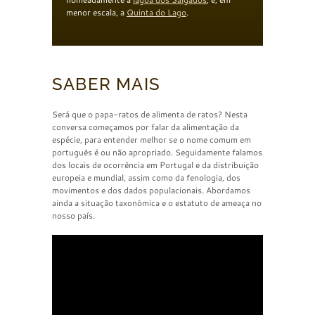
menor escala, a
Quinta do Lago
.
SABER MAIS
Será que o papa-ratos de alimenta de ratos? Nesta
conversa começamos por falar da alimentação da
espécie, para entender melhor se o nome comum em
português é ou não apropriado. Seguidamente falamos
dos locais de ocorrência em Portugal e da distribuição
europeia e mundial, assim como da fenologia, dos
movimentos e dos dados populacionais. Abordamos
ainda a situação taxonómica e o estatuto de ameaça no
nosso país.