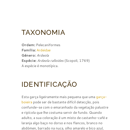
TAXONOMIA
Ordem:
Pelecaniformes
Família:
Ardeidae
Género:
Ardeola
Espécie:
Ardeola ralloides
(Scopoli, 1769)
A espécie é monotípica.
IDENTIFICAÇÃO
Esta garça ligeiramente mais pequena que uma
garça-
boieira
pode ser de bastante difícil detecção, pois
confunde-se com o emaranhado da vegetação palustre
e ripícola que lhe costuma servir de fundo. Quando
adulto, a sua coloração é um misto de castanho-café e
laranja algo baço no dorso e nos flancos, branco no
abdómen, barrado na nuca, olho amarelo e bico azul,