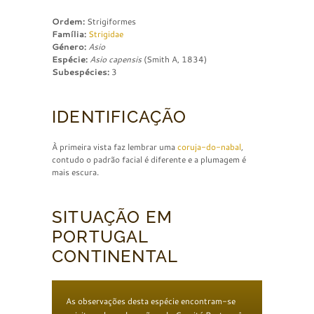
Ordem:
Strigiformes
Família:
Strigidae
Género:
Asio
Espécie:
Asio capensis
(Smith A, 1834)
Subespécies:
3
IDENTIFICAÇÃO
À primeira vista faz lembrar uma
coruja-do-nabal
,
contudo o padrão facial é diferente e a plumagem é
mais escura.
SITUAÇÃO EM
PORTUGAL
CONTINENTAL
As observações desta espécie encontram-se