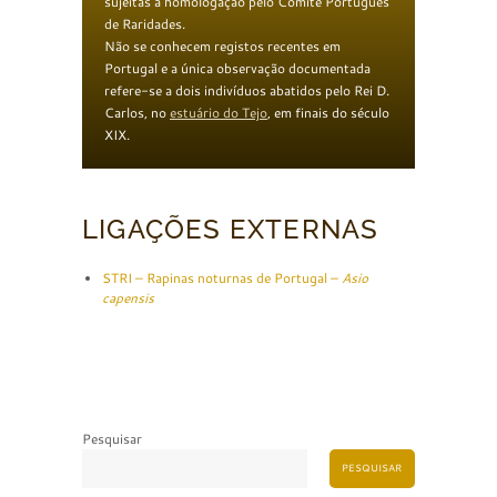
sujeitas a homologação pelo Comité Português
de Raridades.
Não se conhecem registos recentes em
Portugal e a única observação documentada
refere-se a dois indivíduos abatidos pelo Rei D.
Carlos, no
estuário do Tejo
, em finais do século
XIX.
LIGAÇÕES EXTERNAS
STRI – Rapinas noturnas de Portugal –
Asio
capensis
Pesquisar
PESQUISAR