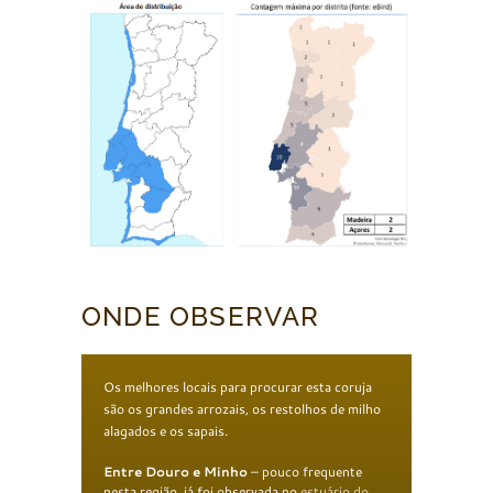
ONDE OBSERVAR
Os melhores locais para procurar esta coruja
são os grandes arrozais, os restolhos de milho
alagados e os sapais.
Entre Douro e Minho
– pouco frequente
nesta região, já foi observada no
estuário do