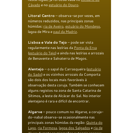
Cávado
e no
estuário do Douro
.
Litoral Centro
– observa-se por vezes, em
números reduzidos, nas principais zonas
húmidas:
ria de
Aveiro
,
estuário do Mondego
,
lagoa de Mira e
paul da Madriz
.
Lisboa e Vale do Tejo
– pode ser vista
regularmente nas lezírias da
Ponta da Erva
(
estuário do Tejo
) e ainda nas lezírias e arrozais
de Benavente e Salvaterra de Magos.
Alentejo
– o sapal da Carrasqueira (
estuário
do Sado
) e os vizinhos arrozais da Comporta
são dois dos locais mais favoráveis à
observação desta coruja. Também se conhecem
alguns registos na zona de Santa Catarina de
Sítimos, a leste de Alcácer do Sal. No interior
alentejano é rara e difícil de encontrar.
Algarve
– pouco comum no Algarve, a coruja-
do-nabal observa-se ocasionalmente nas
principais zonas húmidas da região:
Quinta do
Lago
,
ria Formosa
,
lagoa dos Salgados
e
ria de