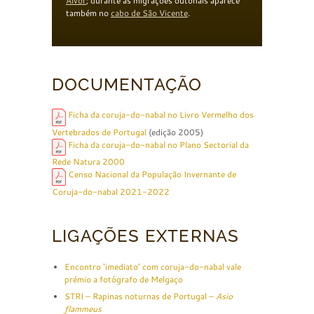
Alvor
; durante as migrações outonais aparece
também no
cabo de São Vicente
.
DOCUMENTAÇÃO
Ficha da coruja-do-nabal no Livro Vermelho dos
Vertebrados de Portugal
(edição 2005)
Ficha da coruja-do-nabal no Plano Sectorial da
Rede Natura 2000
Censo Nacional da População Invernante de
Coruja-do-nabal 2021-2022
LIGAÇÕES EXTERNAS
Encontro ‘imediato’ com coruja-do-nabal vale
prémio a fotógrafo de Melgaço
STRI – Rapinas noturnas de Portugal –
Asio
flammeus