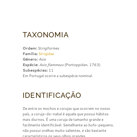
TAXONOMIA
Ordem:
Strigiformes
Família:
Strigidae
Género:
Asio
Espécie:
Asio flammeus
(Pontoppidan, 1763)
Subespécies:
11
Em Portugal ocorre a subespécie nominal.
IDENTIFICAÇÃO
De entre os mochos e corujas que ocorrem no nosso
país, a coruja-do-nabal é aquela que possui hábitos
mais diurnos. É uma coruja de tamanho grande e
facilmente identificável. Semelhante ao bufo-pequeno,
não possui orelhas muito salientes, e são bastante
característicos os seus olhos grandes