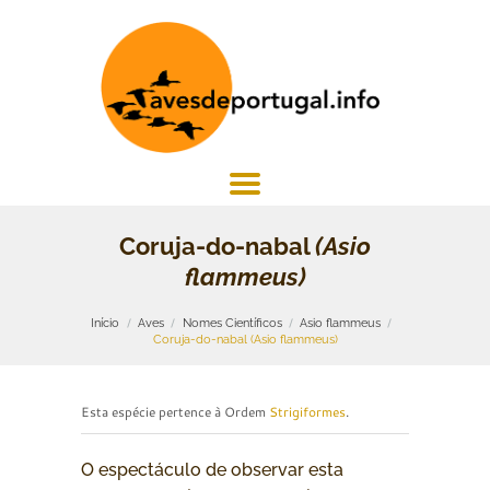
Coruja-do-nabal
(Asio
flammeus)
Início
Aves
Nomes Científicos
Asio flammeus
Coruja-do-nabal (Asio flammeus)
Esta espécie pertence à Ordem
Strigiformes
.
O espectáculo de observar esta