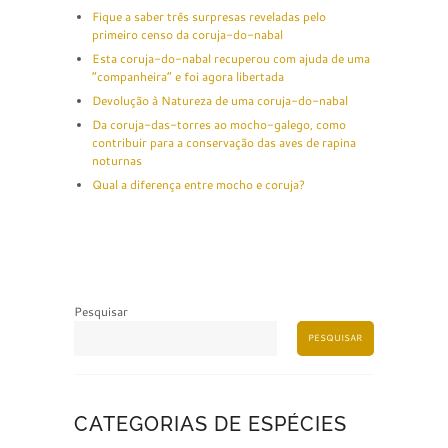
Fique a saber três surpresas reveladas pelo
primeiro censo da coruja-do-nabal
Esta coruja-do-nabal recuperou com ajuda de uma
“companheira” e foi agora libertada
Devolução à Natureza de uma coruja-do-nabal
Da coruja-das-torres ao mocho-galego, como
contribuir para a conservação das aves de rapina
noturnas
Qual a diferença entre mocho e coruja?
Pesquisar
PESQUISAR
CATEGORIAS DE ESPÉCIES