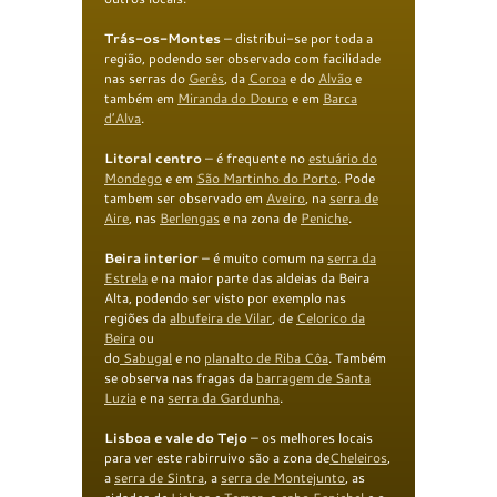
T
rás-os-Montes
– distribui-se por toda a
região, podendo ser observado com facilidade
nas serras do
Gerês
, da
Coroa
e do
Alvão
e
também em
Miranda do Douro
e em
Barca
d’Alva
.
Litoral centro
– é frequente no
estuário do
Mondego
e em
São Martinho do Porto
. Pode
tambem ser observado em
Aveiro
, na
serra de
Aire
, nas
Berlengas
e na zona de
Peniche
.
Beira interior
– é muito comum na
serra da
Estrela
e na maior parte das aldeias da Beira
Alta, podendo ser visto por exemplo nas
regiões da
albufeira de Vilar
, de
Celorico da
Beira
ou
do
Sabugal
e no
planalto de Riba Côa
. Também
se observa nas fragas da
barragem de Santa
Luzia
e na
serra da
Gardunha
.
L
isboa e vale do Tej
o
– os melhores locais
para ver este rabirruivo são a zona de
Cheleiros
,
a
serra de Sintra
, a
serra de Montejunto
, as