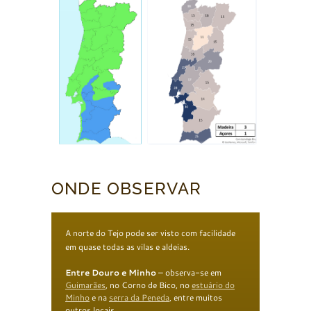
ONDE OBSERVAR
A norte do Tejo pode ser visto com facilidade
em quase todas as vilas e aldeias.
Entre Douro e Minho
– observa-se em
Guimarães
, no Corno de Bico, no
estuário do
Minho
e na
serra da
Peneda
, entre muitos
outros locais.