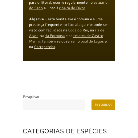
para o litoral, ocorre regularmente no
estuário
do Sado
e junto à
ribeira do Divor
.
Algarve
– esta bonita ave é comum e é uma
presença frequente no litoral algarvio; pode ser
visto com facilidade na
Boca do Rio
, na
r
ia de
Alvor
, na
r
ia
Formosa
e na
reserva de
Castro
Marim
. Também se observa no
paul
de Lagos
e
na
Carrapateira
.
Pesquisar
PESQUISAR
CATEGORIAS DE ESPÉCIES