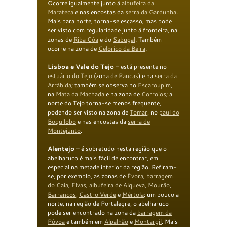
Ocorre igualmente junto à
albufeira da
Marateca
e nas encostas da
serra
da Gardunha
.
Mais para norte, torna-se escasso, mas pode
ser visto com regularidade junto à fronteira, na
zonas de
Riba Côa
e do
Sabugal
. Também
ocorre na zona de
Celorico da Beira
.
Lisboa e Vale do Tejo
– está presente no
estuário do Tejo
(zona de
Pancas
) e na
serra da
Arrábida
; também se observa no
Escaroupim
,
na
Mata da Machada
e na zona de
Corroios
; a
norte do Tejo torna-se menos frequente,
podendo ser visto na zona de
Tomar
, no
p
aul
do
Boquilobo
e nas encostas da
serra de
Montejunto
.
Alentejo
– é sobretudo nesta região que o
abelharuco é mais fácil de encontrar, em
especial na metade interior da região. Refiram-
se, por exemplo, as zonas de
Évora
,
barragem
do
Caia
,
Elvas
,
albufeira de
Alqueva
,
Mourão
,
Barrancos
,
Castro Verde
e
Mértola
; um pouco a
norte, na região de Portalegre, o abelharuco
pode ser encontrado na zona da
b
arragem da
Póvoa
e também em
Alpalhão
e
Montargil
. Mais