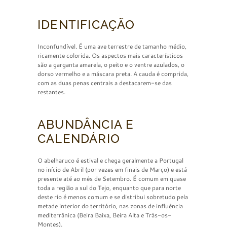
IDENTIFICAÇÃO
Inconfundível. É uma ave terrestre de tamanho médio,
ricamente colorida. Os aspectos mais característicos
são a garganta amarela, o peito e o ventre azulados, o
dorso vermelho e a máscara preta. A cauda é comprida,
com as duas penas centrais a destacarem-se das
restantes.
ABUNDÂNCIA E
CALENDÁRIO
O abelharuco é estival e chega geralmente a Portugal
no início de Abril (por vezes em finais de Março) e está
presente até ao mês de Setembro. É comum em quase
toda a região a sul do Tejo, enquanto que para norte
deste rio é menos comum e se distribui sobretudo pela
metade interior do território, nas zonas de influência
mediterrânica (Beira Baixa, Beira Alta e Trás-os-
Montes).