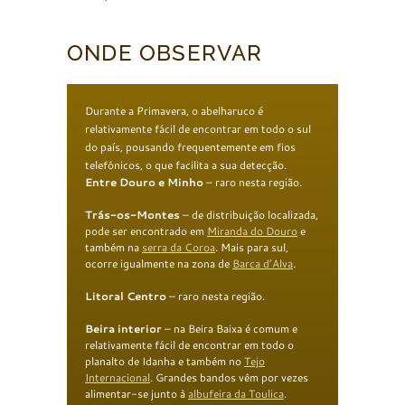
ONDE OBSERVAR
Durante a Primavera, o abelharuco é
relativamente fácil de encontrar em todo o sul
do país, pousando frequentemente em fios
telefónicos, o que facilita a sua detecção.
E
ntre Douro e Minho
– raro nesta região.
T
rás-os-Montes
– de distribuição localizada,
pode ser encontrado em
Miranda do Douro
e
também na
serra da Coroa
. Mais para sul,
ocorre igualmente na zona de
Barca d’Alva
.
Litoral Centro
– raro nesta região.
B
eira interior
– na Beira Baixa é comum e
relativamente fácil de encontrar em todo o
planalto de Idanha e também no
Tejo
Internacional
. Grandes bandos vêm por vezes
alimentar-se junto à
albufeira da Toulica
.